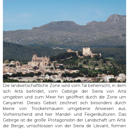
Die landwirtschaftliche Zone wird vom Tal beherrscht, in dem
sich Artà befindet, vom Gebirge der Sierra von Artà
umgeben und zum Meer hin geöffnet durch die Zone um
Canyamel. Dieses Gebiet zeichnet sich besonders durch
kleine von Trockenmauern umgebene Anwesen aus.
Vorherrschend sind hier Mandel- und Feigenkulturen. Das
Gebirge ist die große Protagonistin der Landschaft um Artà:
die Berge, umschlossen von der Sierra de Llevant, formen