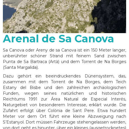
Arenal de Sa Canova
Sa Canova oder Areny de sa Canova ist ein 150 Meter langer,
unberührter schöner Strand mit feinem Sand zwischen
Punta de Sa Bartraca (Artà) und dem Torrent de Na Borges
(Santa Margalida).
Dazu gehört ein beeindruckendes Dünensystem, das,
zusammen mit dem Torrent de Na Borges, dem Teich
Estany del Bisbe und den zahlreichen archäologischen
Funden, wegen seines natürlichen und historischen
Reichtums 1991 zur Área Natural de Especial Interés,
Naturgebiet von besonderem Interesse, erklärt wurde. Die
Zufahrt erfolgt über Colònia de Sant Pere. Etwa hundert
Meter vor dem Ort führt eine kleine Abzweigung nach
S’Estanyol. Dort müssen Fahrzeuge stehengelassen werden,
von dort geht es hinunter, über ein kleines (ausgetrocknetes)