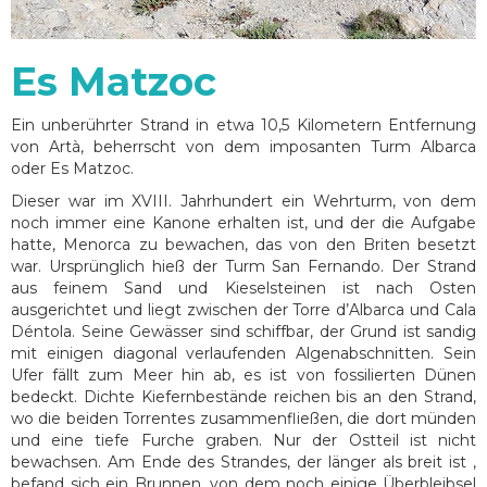
Es Matzoc
Ein unberührter Strand in etwa 10,5 Kilometern Entfernung
von Artà, beherrscht von dem imposanten Turm Albarca
oder Es Matzoc.
Dieser war im XVIII. Jahrhundert ein Wehrturm, von dem
noch immer eine Kanone erhalten ist, und der die Aufgabe
hatte, Menorca zu bewachen, das von den Briten besetzt
war. Ursprünglich hieß der Turm San Fernando. Der Strand
aus feinem Sand und Kieselsteinen ist nach Osten
ausgerichtet und liegt zwischen der Torre d’Albarca und Cala
Déntola. Seine Gewässer sind schiffbar, der Grund ist sandig
mit einigen diagonal verlaufenden Algenabschnitten. Sein
Ufer fällt zum Meer hin ab, es ist von fossilierten Dünen
bedeckt. Dichte Kiefernbestände reichen bis an den Strand,
wo die beiden Torrentes zusammenfließen, die dort münden
und eine tiefe Furche graben. Nur der Ostteil ist nicht
bewachsen. Am Ende des Strandes, der länger als breit ist ,
befand sich ein Brunnen, von dem noch einige Überbleibsel