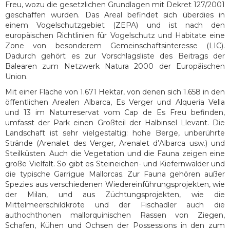
Freu, wozu die gesetzlichen Grundlagen mit Dekret 127/2001
geschaffen wurden. Das Areal befindet sich überdies in
einem Vogelschutzgebiet (ZEPA) und ist nach den
europäischen Richtlinien für Vogelschutz und Habitate eine
Zone von besonderem Gemeinschaftsinteresse (LIC).
Dadurch gehört es zur Vorschlagsliste des Beitrags der
Balearen zum Netzwerk Natura 2000 der Europäischen
Union.
Mit einer Fläche von 1.671 Hektar, von denen sich 1.658 in den
öffentlichen Arealen Albarca, Es Verger und Alqueria Vella
und 13 im Naturreservat vom Cap de Es Freu befinden,
umfasst der Park einen Großteil der Halbinsel Llevant. Die
Landschaft ist sehr vielgestaltig: hohe Berge, unberührte
Strände (Arenalet des Verger, Arenalet d’Albarca usw.) und
Steilküsten. Auch die Vegetation und die Fauna zeigen eine
große Vielfalt. So gibt es Steineichen- und Kiefernwälder und
die typische Garrigue Mallorcas. Zur Fauna gehören außer
Spezies aus verschiedenen Wiedereinführungsprojekten, wie
der Milan, und aus Züchtungsprojekten, wie die
Mittelmeerschildkröte und der Fischadler auch die
authochthonen mallorquinischen Rassen von Ziegen,
Schafen, Kühen und Ochsen der Possessions in den zum