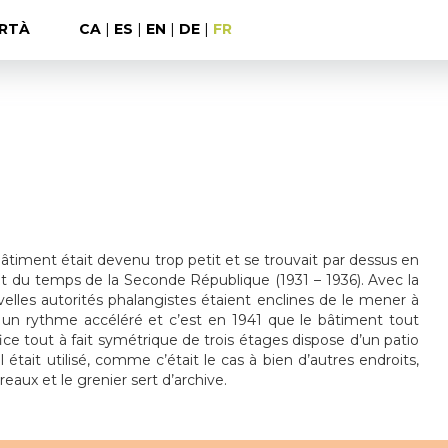
RTÀ
CA
|
ES
|
EN
|
DE
|
FR
bâtiment était devenu trop petit et se trouvait par dessus en
it du temps de la Seconde République (1931 – 1936). Avec la
uvelles autorités phalangistes étaient enclines de le mener à
 à un rythme accéléré et c’est en 1941 que le bâtiment tout
ce tout à fait symétrique de trois étages dispose d’un patio
l était utilisé, comme c’était le cas à bien d’autres endroits,
aux et le grenier sert d’archive.