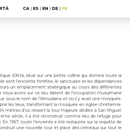
RTÀ
CA
|
ES
|
EN
|
DE
|
FR
ique d’Artà, situé sur une petite colline qui domine toute la
e sont l’enceinte fortifiée, le sanctuaire et les dépendances
oujours un emplacement stratégique au cours des différentes
e nous avons sur ce lieu datent de l’occupation musulmane
connue sous le nom de l’Almudaina et où il y avait une mosquée.
oprié les lieux, transformant la mosquée en église chrétienne.
r 24 mètres d’où ressort la tour majeure dédiée à San Miguel.
ème siècle, il a été reconstruit comme lieu de refuge pour
s. En 1967, toute l’enceinte a été restaurée sur la requête de
construit une nouvelle tour et placé des créneaux sur tout le