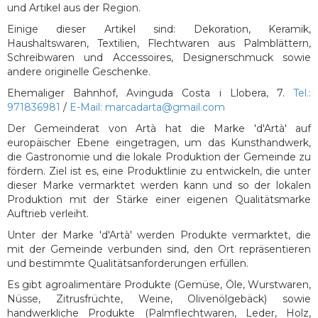
und Artikel aus der Region.
Einige dieser Artikel sind: Dekoration, Keramik,
Haushaltswaren, Textilien, Flechtwaren aus Palmblättern,
Schreibwaren und Accessoires, Designerschmuck sowie
andere originelle Geschenke.
Ehemaliger Bahnhof, Avinguda Costa i Llobera, 7.
Tel.:
971836981
/
E-Mail: marcadarta@gmail.com
Der Gemeinderat von Artà hat die Marke 'd'Artà' auf
europäischer Ebene eingetragen, um das Kunsthandwerk,
die Gastronomie und die lokale Produktion der Gemeinde zu
fördern. Ziel ist es, eine Produktlinie zu entwickeln, die unter
dieser Marke vermarktet werden kann und so der lokalen
Produktion mit der Stärke einer eigenen Qualitätsmarke
Auftrieb verleiht.
Unter der Marke 'd'Artà' werden Produkte vermarktet, die
mit der Gemeinde verbunden sind, den Ort repräsentieren
und bestimmte Qualitätsanforderungen erfüllen.
Es gibt agroalimentäre Produkte (Gemüse, Öle, Wurstwaren,
Nüsse, Zitrusfrüchte, Weine, Olivenölgebäck) sowie
handwerkliche Produkte (Palmflechtwaren, Leder, Holz,