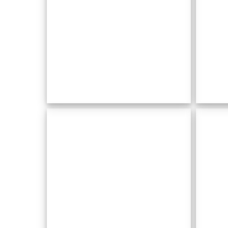
Can
Rafel
Blanes
Casal
de Artà