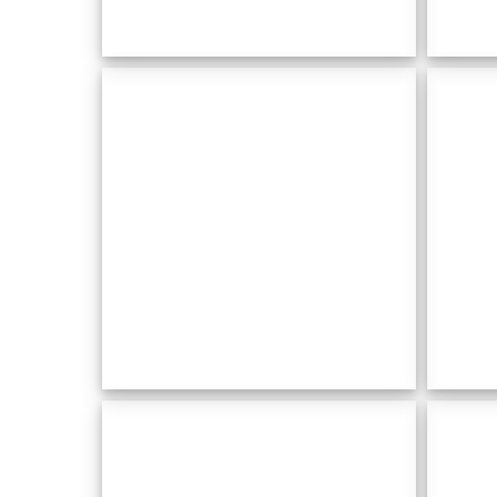
Molí
den
Leu