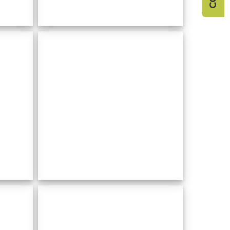
Antiga
estació
del
s
ferrocarril
Artà -
Manacor
Entrepôts
à poisson