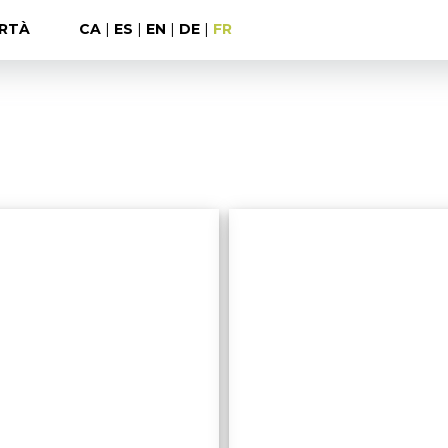
RTÀ
CA
|
ES
|
EN
|
DE
|
FR
Na
Ses
Batlessa
Escoles