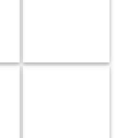
de
Colònia
de Sant
Pere
L'abreuvoir
public