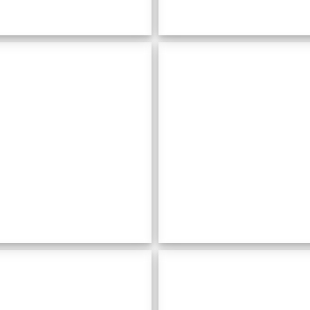
Can
Cas
Ganància
Marquè
Ca
n'Epifani