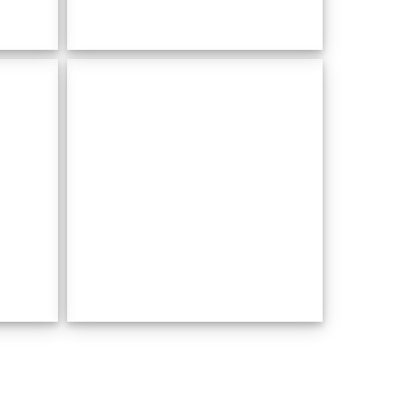
Yartan -
Boutique
Hotel