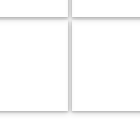
Els
Can
Olors
Cardaix